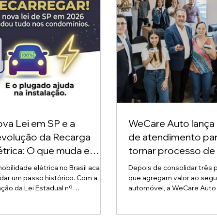
va Lei em SP e a
WeCare Auto lança 
volução da Recarga
de atendimento pa
étrica: O que muda e
tornar processo de 
mo o Plugado facilita
do seguro auto mai
obilidade elétrica no Brasil acaba
Depois de consolidar três 
a transição.
transparente ao
dar um passo histórico. Com a
que agregam valor ao segu
ção da Lei Estadual nº
automóvel, a WeCare Auto lança
consumidor
026 em São Paulo, o direito
neste mês o Portal de
proprietários de veículos elétricos
Autoatendimento a sinistro