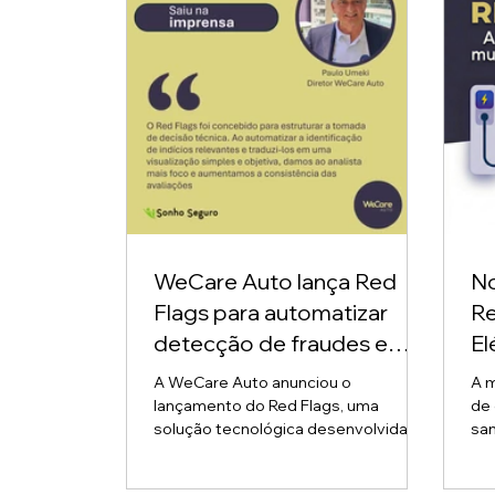
WeCare Auto lança Red
No
Flags para automatizar
Re
detecção de fraudes e
El
priorizar análise de sinistros
co
A WeCare Auto anunciou o
A m
su
lançamento do Red Flags, uma
de 
solução tecnológica desenvolvida
san
para apoiar seguradoras na
18.403/2
automatização da detecção de
de 