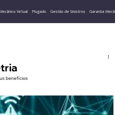
Mecânico Virtual
Plugado
Gestão de Sinistros
Garantia Mecâ
tria
us benefícios