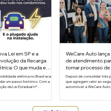
va Lei em SP e a
WeCare Auto lança 
volução da Recarga
de atendimento pa
étrica: O que muda e
tornar processo de 
mo o Plugado facilita
do seguro auto mai
obilidade elétrica no Brasil acaba
Depois de consolidar três 
a transição.
transparente ao
dar um passo histórico. Com a
que agregam valor ao segu
ção da Lei Estadual nº
automóvel, a WeCare Auto lança
consumidor
026 em São Paulo, o direito
neste mês o Portal de
proprietários de veículos elétricos
Autoatendimento a sinistro
talarem carregadores em
“Construímos uma solução 
domínios residenciais e
segurados e terceiros po